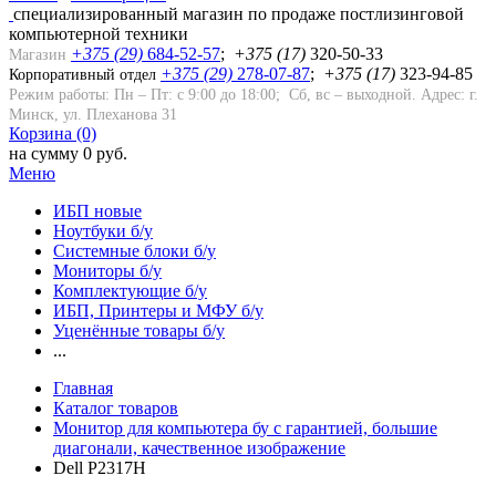
cпециализированный магазин по продаже постлизинговой
компьютерной техники
+375 (29)
684-52-57
;
+
375
(17)
320-50-33
Магазин
+375 (29)
278-07-87
;
+375 (17)
323-94-85
Корпоративный отдел
Режим работы: Пн – Пт: с 9:00 до 18:00; Сб, вс – выходной.
Адрес: г.
Минск, ул. Плеханова 31
Корзина (0)
на сумму 0 руб.
Меню
ИБП новые
Ноутбуки б/у
Системные блоки б/у
Мониторы б/у
Комплектующие б/у
ИБП, Принтеры и МФУ б/у
Уценённые товары б/у
...
Главная
Каталог товаров
Монитор для компьютера бу с гарантией, большие
диагонали, качественное изображение
Dell P2317H