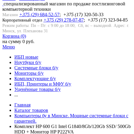
cпециализированный магазин по продаже постлизинговой
компьютерной техники
+375 (29)
684-52-57
;
+
375
(17)
320-50-33
Магазин
+375 (29)
278-07-87
;
+375 (17)
323-94-85
Корпоративный отдел
Режим работы: Пн – Пт: с 9:00 до 18:00; Сб, вс – выходной.
Адрес: г.
Минск, ул. Плеханова 31
Корзина (0)
на сумму 0 руб.
Меню
ИБП новые
Ноутбуки б/у
Системные блоки б/у
Мониторы б/у
Комплектующие б/у
ИБП, Принтеры и МФУ б/у
Уценённые товары б/у
...
Главная
Каталог товаров
Компьютеры бу в Минске. Мощные системные блоки с
гарантией.
Комплект HP 600 G1 Intel G1840/8Gb/120Gb SSD/ 500Gb
HDD + Монитор HP P222VA