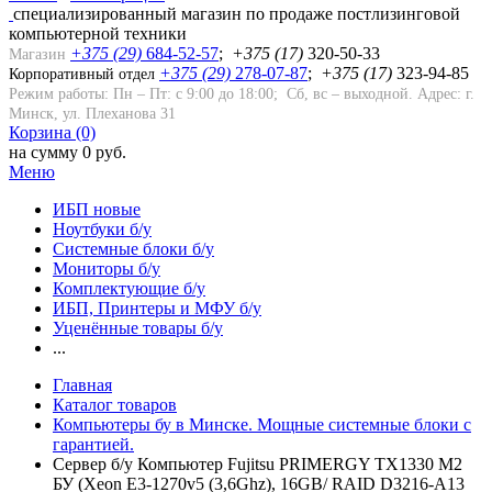
cпециализированный магазин по продаже постлизинговой
компьютерной техники
+375 (29)
684-52-57
;
+
375
(17)
320-50-33
Магазин
+375 (29)
278-07-87
;
+375 (17)
323-94-85
Корпоративный отдел
Режим работы: Пн – Пт: с 9:00 до 18:00; Сб, вс – выходной.
Адрес: г.
Минск, ул. Плеханова 31
Корзина (0)
на сумму 0 руб.
Меню
ИБП новые
Ноутбуки б/у
Системные блоки б/у
Мониторы б/у
Комплектующие б/у
ИБП, Принтеры и МФУ б/у
Уценённые товары б/у
...
Главная
Каталог товаров
Компьютеры бу в Минске. Мощные системные блоки с
гарантией.
Сервер б/у Компьютер Fujitsu PRIMERGY TX1330 M2
БУ (Xeon E3-1270v5 (3,6Ghz), 16GB/ RAID D3216-A13