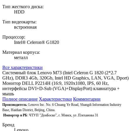
Тип жесткого диска:
HDD
Тип видеокарты:
встроенная
Процессор:
Intel® Celeron® G1820
Материал корпуса:
металл
Все характеристики
Системный блок Lenovo M73 (Intel Celeron G 1820 (2*2.7
GHz), DDR3 4Gb, 320Gb, Intel HD Graphics, LAN, VGA, Dport)
Монитор DELL P2214H (16:9, 1920x1080, IPS, 60 Hz,
интерфейсы DVI+D-Sub (VGA)+DisplayPort) клавиатура +
мышь
Полное описание
Характеристики
Комментарии
Производитель
: Lenovo Inc. No. 6 Chuang Ye Road, Shangdi Information Industry
Base, Haidian District, Beijing, China.
Импортер в РБ
: ЧТУП "ДонБоско", г. Минск, ул .Плеханова 31
Бренд
Lenovo