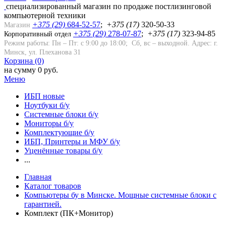
cпециализированный магазин по продаже постлизинговой
компьютерной техники
+375 (29)
684-52-57
;
+
375
(17)
320-50-33
Магазин
+375 (29)
278-07-87
;
+375 (17)
323-94-85
Корпоративный отдел
Режим работы: Пн – Пт: с 9:00 до 18:00; Сб, вс – выходной.
Адрес: г.
Минск, ул. Плеханова 31
Корзина (0)
на сумму 0 руб.
Меню
ИБП новые
Ноутбуки б/у
Системные блоки б/у
Мониторы б/у
Комплектующие б/у
ИБП, Принтеры и МФУ б/у
Уценённые товары б/у
...
Главная
Каталог товаров
Компьютеры бу в Минске. Мощные системные блоки с
гарантией.
Комплект (ПК+Монитор)